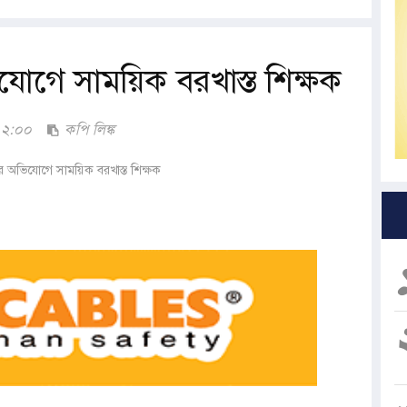
ভিযোগে সাময়িক বরখাস্ত শিক্ষক
১২:০০
কপি লিঙ্ক