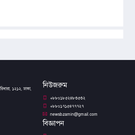
নিউজরুম
িধারা, ১২১২, ঢাকা,
+৮৮০১৮৫২৪৮৩৫৩২
+৮৮০১৭১৫৪৭৭৭২৭
newsbzamin@gmail.com
বিজ্ঞাপন