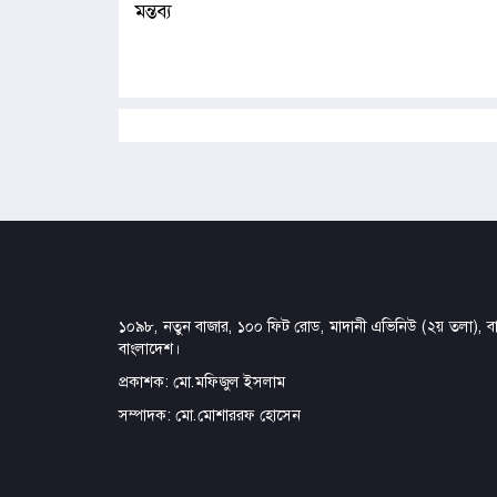
মন্তব্য
১০৯৮, নতুন বাজার, ১০০ ফিট রোড, মাদানী এভিনিউ (২য় তলা), বার
বাংলাদেশ।
প্রকাশক: মো.মফিজুল ইসলাম
সম্পাদক: মো.মোশাররফ হোসেন