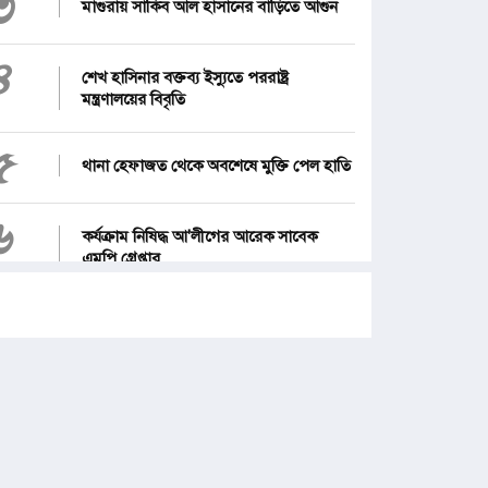
৩
মাগুরায় সাকিব আল হাসানের বাড়িতে আগুন
৪
শেখ হাসিনার বক্তব্য ইস্যুতে পররাষ্ট্র
মন্ত্রণালয়ের বিবৃতি
৫
থানা হেফাজত থেকে অবশেষে মুক্তি পেল হাতি
৬
কর্যক্রাম নিষিদ্ধ আ'লীগের আরেক সাবেক
এমপি গ্রেপ্তার
৭
১২ জেলার জন্য দুঃসংবাদ
৮
জনগণ পরিবর্তন চেয়েছে বলেই জুলাই
আন্দোলন সফল : প্রধানমন্ত্রী
৯
পে স্কেল নিয়ে নতুন দুঃসংবাদ, বাড়ছে হতাশা