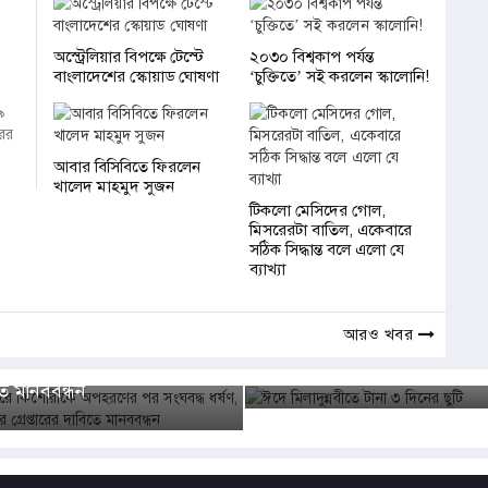
অস্ট্রেলিয়ার বিপক্ষে টেস্টে
২০৩০ বিশ্বকাপ পর্যন্ত
বাংলাদেশের স্কোয়াড ঘোষণা
‘চুক্তিতে’ সই করলেন স্কালোনি!
৯
ের
আবার বিসিবিতে ফিরলেন
খালেদ মাহমুদ সুজন
টিকলো মেসিদের গোল,
মিসরেরটা বাতিল, একেবারে
সঠিক সিদ্ধান্ত বলে এলো যে
ব্যাখ্যা
র সারাদেশ
ুরে কিশোরীকে অপহরণের পর
আরও খবর
আন্তর্জাতিক
্ধ ধর্ষণ, আসামিদের গ্রেপ্তারের
ঈদে মিলাদুন্নবীতে টানা ৩ দিনের 
ে মানববন্ধন