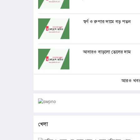
স্বর্ণ ও রুপার দামে বড় পতন
আবারও বাড়লো তেলের দাম
আরও খব
খেলা