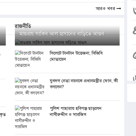
আরও খবর
রাজনীতি
মাগুরায় সাকিব আল হাসানের বাড়িতে আগুন
,
সিলেটে টানটান উত্তেজনা, বিজিবি
মোতায়েন
যুবদল নেতা নয়নকে প্রধানমন্ত্রীর ফোন, কী
বললেন?
পুলিশ পাহারায় হবিগঞ্জ ছাড়লেন
াকৃত
নাসীরুদ্দীন ও সারজিস