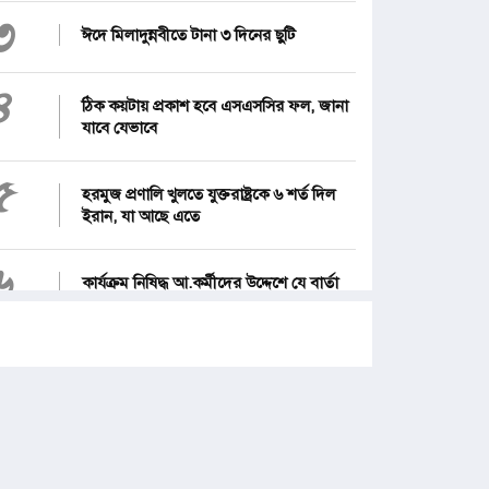
৩
ঈদে মিলাদুন্নবীতে টানা ৩ দিনের ছুটি
৪
ঠিক কয়টায় প্রকাশ হবে এসএসসির ফল, জানা
যাবে যেভাবে
৫
হরমুজ প্রণালি খুলতে যুক্তরাষ্ট্রকে ৬ শর্ত দিল
ইরান, যা আছে এতে
৬
কার্যক্রম নিষিদ্ধ আ.কর্মীদের উদ্দেশে যে বার্তা
দিলেন তাসনিম জারা
৭
সালমান শাহ হত্যা মামলায় ডন আটক
৮
নতুন দায়িত্বে প্রতিমন্ত্রী ববি হাজ্জাজ